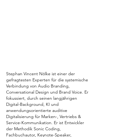
Marketings. Multisensorisches Branding
mit allen Sinnen)
Universität zu Köln - Langjähriger
Vorstand des Vereins der Förderer des
Seminars für Medien- u.
Technologiemanagement
University of Applied Science, Bonn -
Langjähriger Lehrbeauftragter
Stephan Vincent Nölke ist einer der
gefragtesten Experten für die systemische
Verbindung von Audio Branding,
Conversational Design und Brand Voice. Er
fokussiert, durch seinen langjährigen
Digital-Background, KI und
anwendungsorientierte auditive
Digitalisierung für Marken-, Vertriebs &
Service-Kommunikation. Er ist Entwickler
der Methodik Sonic Coding,
Fachbuchautor, Keynote-Speaker,