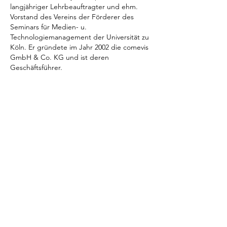
langjähriger Lehrbeauftragter und ehm.
Vorstand des Vereins der Förderer des
Seminars für Medien- u.
Technologiemanagement der Universität zu
Köln. Er gründete im Jahr 2002 die comevis
GmbH & Co. KG und ist deren
Geschäftsführer.
Über comevis:
comevis, gegründet 2002, ist eine
internationale Agentur mit Fokus auf
integrative Wertschöpfungssysteme aus
Conversational AI, Brand Voice und Audio
Branding. Hierbei steht die Interaktion
zwischen KI und Mensch im Zentrum. Ziel ist
es, Marken auditiv stark zu machen und
Kundenerlebnisse hörbar besser zu
gestalten – verbunden über alle
Touchpoints mit kuratierten und
spezialisierten KI-Systemen. Dies schafft
konsistente Marken-, Vertriebs- und